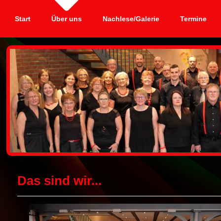
Start
Über uns
Nachlese/Galerie
Termine
Das sind wir...